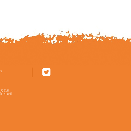
s
ng zur
freiheit