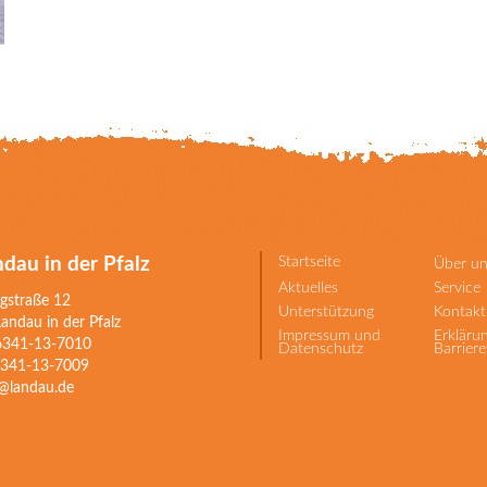
dau in der Pfalz
Startseite
Über un
Aktuelles
Service
gstraße 12
Unterstützung
Kontakt
ndau in der Pfalz
Impressum und
Erkläru
06341-13-7010
Datenschutz
Barriere
06341-13-7009
o@landau.de