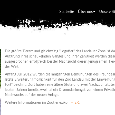
Startseite
Über uns
Unsere St
Die größte Tierart und gleichzeitig "Logotier" des Landauer Zoos ist 
Aufgrund ihres schaukelnden Ganges und ihrer Zähigkeit werden dies
ausgesprochen erfolgreich bei der Nachzucht dieser genügsamen Tiere
der Welt.
Anfang Juli 2012 wurden die langjährigen Bemühungen des Freundeskr
letzte Erweiterungmöglichkeit für den Zoo Landau mit der Einweihu
Fort" belohnt. Dort haben eine ältere Stute und zwei Nachzuchtstu
letzten Jahren bereits zweimal ein Dromedarhengst von einem Privath
Nachwuchs auf der neuen Anlage.
Weitere Informationen im Zootierlexikon
HIER
.