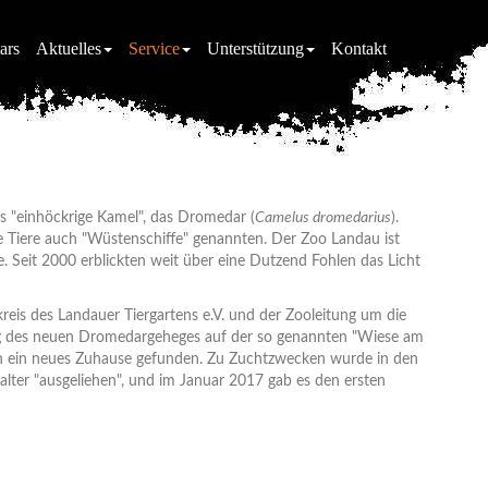
ars
Aktuelles
Service
Unterstützung
Kontakt
das "einhöckrige Kamel", das Dromedar (
Camelus dromedarius
).
e Tiere auch "Wüstenschiffe" genannten. Der Zoo Landau ist
. Seit 2000 erblickten weit über eine Dutzend Fohlen das Licht
eis des Landauer Tiergartens e.V. und der Zooleitung um die
ng des neuen Dromedargeheges auf der so genannten "Wiese am
ten ein neues Zuhause gefunden. Zu Zuchtzwecken wurde in den
alter "ausgeliehen", und im Januar 2017 gab es den ersten