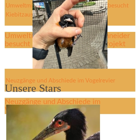
Umweltministerin Christine Schneider besucht
Kiebitzauswilderungsprojekt
Umweltministerin Christine Schneider
besucht Kiebitzauswilderungsprojekt
Neuzgänge und Abschiede im Vogelrevier
Unsere Stars
Neuzgänge und Abschiede im
Vogelrevier