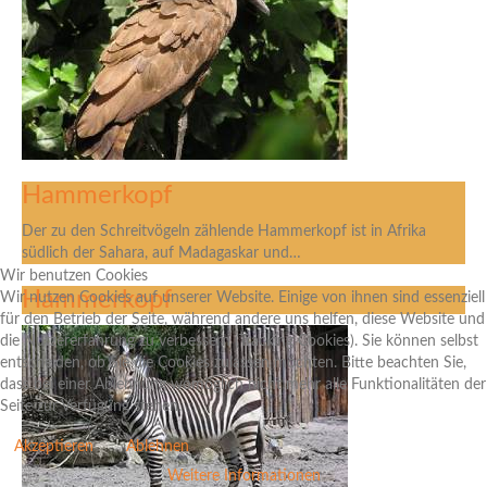
Hammerkopf
Der zu den Schreitvögeln zählende Hammerkopf ist in Afrika
südlich der Sahara, auf Madagaskar und…
Wir benutzen Cookies
Hammerkopf
Wir nutzen Cookies auf unserer Website. Einige von ihnen sind essenziell
für den Betrieb der Seite, während andere uns helfen, diese Website und
die Nutzererfahrung zu verbessern (Tracking Cookies). Sie können selbst
entscheiden, ob Sie die Cookies zulassen möchten. Bitte beachten Sie,
dass bei einer Ablehnung womöglich nicht mehr alle Funktionalitäten der
Seite zur Verfügung stehen.
Akzeptieren
Ablehnen
Weitere Informationen